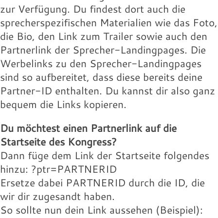
Landingpage des Speakers:
willie-buntz.jpg
131.97 KB
zur Verfügung. Du findest dort auch die
16.18 KB
Download
sprecherspezifischen Materialien wie das Foto,
Download
Wolfram-Wobig.jpg
Wolfgang-Buehne.jpg
Werbelink:
Werbelink:
die Bio, den Link zum Trailer sowie auch den
16.18 KB
17.88 KB
Partnerlink der Sprecher-Landingpages. Die
Download
Download
Wolfram-Wobig.jpg
willie-buntz.jpg
Werbelinks zu den Sprecher-Landingpages
131.97 KB
16.18 KB
sind so aufbereitet, dass diese bereits deine
Download
Download
Wolfram-Wobig.jpg
Partner-ID enthalten. Du kannst dir also ganz
Landingpage des Speakers:
16.18 KB
bequem die Links kopieren.
Download
Landingpage des Speakers:
Du möchtest einen Partnerlink auf die
Landingpage des Speakers:
Startseite des Kongress?
Dann füge dem Link der Startseite folgendes
hinzu: ?ptr=PARTNERID
Ersetze dabei PARTNERID durch die ID, die
wir dir zugesandt haben.
So sollte nun dein Link aussehen (Beispiel):