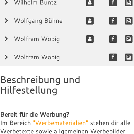
»Konferenz für Gemeindegründung« (KfG), die sich
Wilhelm Buntz
gefragter Prediger, Seminarleiter und Autor
Download
300-×-300-px-300-
Thomas-L-2.-aktuell-.jpg
Landingpage des Speakers:
für den Aufbau biblisch ausgerichteter Gemeinden
Bilder-fuer-COK-300-
Wilfried Plock übernahm 1995 die Leitung der
mehrerer Bücher.
×-300-px.png
im deutschsprachigen Raum einsetzt. Er ist ein
×-300-px-300-×-300-px-
100.18 KB
318.56 KB
»Konferenz für Gemeindegründung« (KfG), die sich
Wilfried-Plock.jpg
Wolfgang Bühne
14.48 KB
gefragter Prediger, Seminarleiter und Autor
Download
300-×-300-px-300-
Download
Parzany-Ulrich-scaled.jpg
für den Aufbau biblisch ausgerichteter Gemeinden
WICHTIGER HINWEIS – 01.03.2024: Aufgrund
Download
mehrerer Bücher.
×-300-px.png
im deutschsprachigen Raum einsetzt. Er ist ein
100.18 KB
300.95 KB
der Berichterstattung im IDEA-Magazin und im
Wilfried-Plock.jpg
Wolfram Wobig
14.48 KB
gefragter Prediger, Seminarleiter und Autor
Download
Download
Parzany-Ulrich-scaled.jpg
IDEA-Podcast in den letzten Tagen, hat uns
Wolfgang Bühne ist Autor verschiedener
Download
mehrerer Bücher.
Wilhelm für den Online-Kongress abgesagt. Er hat
Landingpage des Speakers:
Wilfried-Plock.jpg
300.95 KB
evangelistischer, erbaulicher und apologetischer
Wilfried-Plock.jpg
Wolfram Wobig
14.48 KB
14.48 KB
uns gebeten seinen Beitrag nicht auszustrahlen.
Download
Parzany-Ulrich-scaled.jpg
Bücher, die teilweise in verschiedene Sprachen
Download
Wolfgang Wobig ist nach seinem Theologiestudium
Download
Dem sind wir selbstverständlich nachgekommen.
übersetzt wurden und als Verleger in der Literatur-
Landingpage des Speakers:
Wilfried-Plock.jpg
300.95 KB
an der FTH Gießen seit 2011 als Pastor im Bund
Wilfried-Plock.jpg
14.48 KB
14.48 KB
Beschreibung und
Arbeit aktiv. Er ist ein gefragter Referent zu
Download
Evangelisch-Freikirchlicher Gemeinden tätig. Ihn
Download
Wolfgang Wobig ist nach seinem Theologiestudium
Download
Wir wünschen Wilhelm, dass er sich in Gottes
Hilfestellung
aktuellen geistlichen Themen im In-/ und Ausland.
begeistert die Bibel, das Wort Gottes, und die
Landingpage des Speakers:
Wilfried-Plock.jpg
an der FTH Gießen seit 2011 als Pastor im Bund
14.48 KB
Gnade, Liebe und Barmherzigkeit sicher gehalten
Landingpage des Speakers:
(Orts)-Gemeinde, in der Glauben gelebt, gestärkt
Evangelisch-Freikirchlicher Gemeinden tätig. Ihn
Download
weiß. AMEN
und weitergegeben wird.
begeistert die Bibel, das Wort Gottes, und die
Landingpage des Speakers:
Wilfried-Plock.jpg
Wolfgang-Buehne.jpg
14.48 KB
Bereit für die Werbung?
Werbelink:
Landingpage des Speakers:
(Orts)-Gemeinde, in der Glauben gelebt, gestärkt
Download
17.88 KB
Im Bereich
"Werbematerialien"
stehen dir alle
und weitergegeben wird.
Download
Wolfram-Wobig.jpg
Werbetexte sowie allgemeinen Werbebilder
Werbelink: