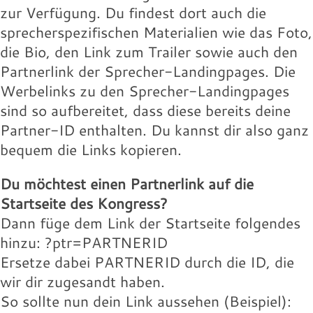
Landingpage des Speakers:
willie-buntz.jpg
131.97 KB
zur Verfügung. Du findest dort auch die
16.18 KB
Download
sprecherspezifischen Materialien wie das Foto,
Download
Wolfram-Wobig.jpg
Wolfgang-Buehne.jpg
Werbelink:
Werbelink:
die Bio, den Link zum Trailer sowie auch den
16.18 KB
17.88 KB
Partnerlink der Sprecher-Landingpages. Die
Download
Download
Wolfram-Wobig.jpg
willie-buntz.jpg
Werbelinks zu den Sprecher-Landingpages
131.97 KB
16.18 KB
sind so aufbereitet, dass diese bereits deine
Download
Download
Wolfram-Wobig.jpg
Partner-ID enthalten. Du kannst dir also ganz
Landingpage des Speakers:
16.18 KB
bequem die Links kopieren.
Download
Landingpage des Speakers:
Du möchtest einen Partnerlink auf die
Landingpage des Speakers:
Startseite des Kongress?
Dann füge dem Link der Startseite folgendes
hinzu: ?ptr=PARTNERID
Ersetze dabei PARTNERID durch die ID, die
wir dir zugesandt haben.
So sollte nun dein Link aussehen (Beispiel):