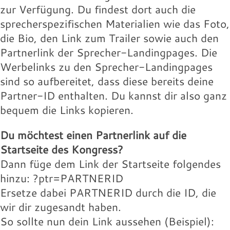
Landingpage des Speakers:
willie-buntz.jpg
131.97 KB
zur Verfügung. Du findest dort auch die
16.18 KB
Download
sprecherspezifischen Materialien wie das Foto,
Download
Wolfram-Wobig.jpg
Wolfgang-Buehne.jpg
Werbelink:
Werbelink:
die Bio, den Link zum Trailer sowie auch den
16.18 KB
17.88 KB
Partnerlink der Sprecher-Landingpages. Die
Download
Download
Wolfram-Wobig.jpg
willie-buntz.jpg
Werbelinks zu den Sprecher-Landingpages
131.97 KB
16.18 KB
sind so aufbereitet, dass diese bereits deine
Download
Download
Wolfram-Wobig.jpg
Partner-ID enthalten. Du kannst dir also ganz
Landingpage des Speakers:
16.18 KB
bequem die Links kopieren.
Download
Landingpage des Speakers:
Du möchtest einen Partnerlink auf die
Landingpage des Speakers:
Startseite des Kongress?
Dann füge dem Link der Startseite folgendes
hinzu: ?ptr=PARTNERID
Ersetze dabei PARTNERID durch die ID, die
wir dir zugesandt haben.
So sollte nun dein Link aussehen (Beispiel):