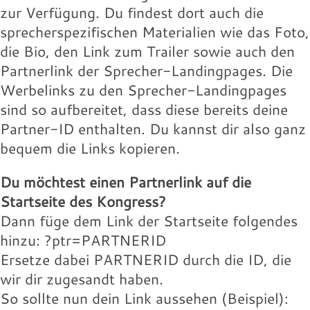
Landingpage des Speakers:
willie-buntz.jpg
131.97 KB
zur Verfügung. Du findest dort auch die
16.18 KB
Download
sprecherspezifischen Materialien wie das Foto,
Download
Wolfram-Wobig.jpg
Wolfgang-Buehne.jpg
Werbelink:
Werbelink:
die Bio, den Link zum Trailer sowie auch den
16.18 KB
17.88 KB
Partnerlink der Sprecher-Landingpages. Die
Download
Download
Wolfram-Wobig.jpg
willie-buntz.jpg
Werbelinks zu den Sprecher-Landingpages
131.97 KB
16.18 KB
sind so aufbereitet, dass diese bereits deine
Download
Download
Wolfram-Wobig.jpg
Partner-ID enthalten. Du kannst dir also ganz
Landingpage des Speakers:
16.18 KB
bequem die Links kopieren.
Download
Landingpage des Speakers:
Du möchtest einen Partnerlink auf die
Landingpage des Speakers:
Startseite des Kongress?
Dann füge dem Link der Startseite folgendes
hinzu: ?ptr=PARTNERID
Ersetze dabei PARTNERID durch die ID, die
wir dir zugesandt haben.
So sollte nun dein Link aussehen (Beispiel):