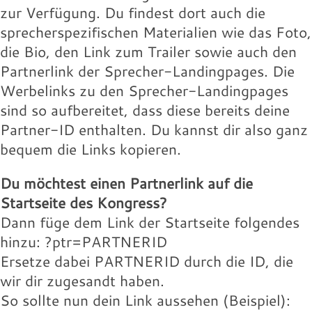
Landingpage des Speakers:
willie-buntz.jpg
131.97 KB
zur Verfügung. Du findest dort auch die
16.18 KB
Download
sprecherspezifischen Materialien wie das Foto,
Download
Wolfram-Wobig.jpg
Wolfgang-Buehne.jpg
Werbelink:
Werbelink:
die Bio, den Link zum Trailer sowie auch den
16.18 KB
17.88 KB
Partnerlink der Sprecher-Landingpages. Die
Download
Download
Wolfram-Wobig.jpg
willie-buntz.jpg
Werbelinks zu den Sprecher-Landingpages
131.97 KB
16.18 KB
sind so aufbereitet, dass diese bereits deine
Download
Download
Wolfram-Wobig.jpg
Partner-ID enthalten. Du kannst dir also ganz
Landingpage des Speakers:
16.18 KB
bequem die Links kopieren.
Download
Landingpage des Speakers:
Du möchtest einen Partnerlink auf die
Landingpage des Speakers:
Startseite des Kongress?
Dann füge dem Link der Startseite folgendes
hinzu: ?ptr=PARTNERID
Ersetze dabei PARTNERID durch die ID, die
wir dir zugesandt haben.
So sollte nun dein Link aussehen (Beispiel):