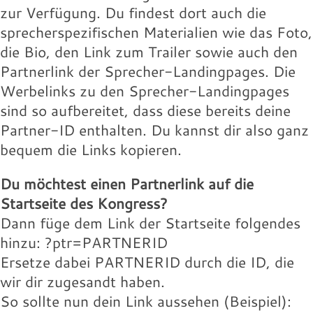
Landingpage des Speakers:
willie-buntz.jpg
131.97 KB
zur Verfügung. Du findest dort auch die
16.18 KB
Download
sprecherspezifischen Materialien wie das Foto,
Download
Wolfram-Wobig.jpg
Wolfgang-Buehne.jpg
Werbelink:
Werbelink:
die Bio, den Link zum Trailer sowie auch den
16.18 KB
17.88 KB
Partnerlink der Sprecher-Landingpages. Die
Download
Download
Wolfram-Wobig.jpg
willie-buntz.jpg
Werbelinks zu den Sprecher-Landingpages
131.97 KB
16.18 KB
sind so aufbereitet, dass diese bereits deine
Download
Download
Wolfram-Wobig.jpg
Partner-ID enthalten. Du kannst dir also ganz
Landingpage des Speakers:
16.18 KB
bequem die Links kopieren.
Download
Landingpage des Speakers:
Du möchtest einen Partnerlink auf die
Landingpage des Speakers:
Startseite des Kongress?
Dann füge dem Link der Startseite folgendes
hinzu: ?ptr=PARTNERID
Ersetze dabei PARTNERID durch die ID, die
wir dir zugesandt haben.
So sollte nun dein Link aussehen (Beispiel):