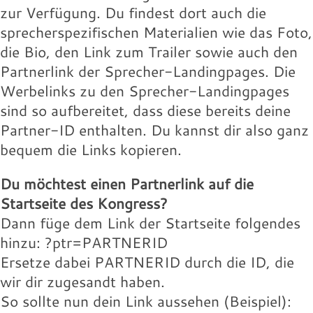
Landingpage des Speakers:
willie-buntz.jpg
131.97 KB
zur Verfügung. Du findest dort auch die
16.18 KB
Download
sprecherspezifischen Materialien wie das Foto,
Download
Wolfram-Wobig.jpg
Wolfgang-Buehne.jpg
Werbelink:
Werbelink:
die Bio, den Link zum Trailer sowie auch den
16.18 KB
17.88 KB
Partnerlink der Sprecher-Landingpages. Die
Download
Download
Wolfram-Wobig.jpg
willie-buntz.jpg
Werbelinks zu den Sprecher-Landingpages
131.97 KB
16.18 KB
sind so aufbereitet, dass diese bereits deine
Download
Download
Wolfram-Wobig.jpg
Partner-ID enthalten. Du kannst dir also ganz
Landingpage des Speakers:
16.18 KB
bequem die Links kopieren.
Download
Landingpage des Speakers:
Du möchtest einen Partnerlink auf die
Landingpage des Speakers:
Startseite des Kongress?
Dann füge dem Link der Startseite folgendes
hinzu: ?ptr=PARTNERID
Ersetze dabei PARTNERID durch die ID, die
wir dir zugesandt haben.
So sollte nun dein Link aussehen (Beispiel):