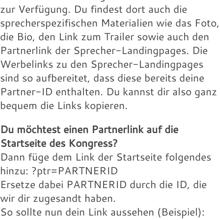
Landingpage des Speakers:
willie-buntz.jpg
131.97 KB
zur Verfügung. Du findest dort auch die
16.18 KB
Download
sprecherspezifischen Materialien wie das Foto,
Download
Wolfram-Wobig.jpg
Wolfgang-Buehne.jpg
Werbelink:
Werbelink:
die Bio, den Link zum Trailer sowie auch den
16.18 KB
17.88 KB
Partnerlink der Sprecher-Landingpages. Die
Download
Download
Wolfram-Wobig.jpg
willie-buntz.jpg
Werbelinks zu den Sprecher-Landingpages
131.97 KB
16.18 KB
sind so aufbereitet, dass diese bereits deine
Download
Download
Wolfram-Wobig.jpg
Partner-ID enthalten. Du kannst dir also ganz
Landingpage des Speakers:
16.18 KB
bequem die Links kopieren.
Download
Landingpage des Speakers:
Du möchtest einen Partnerlink auf die
Landingpage des Speakers:
Startseite des Kongress?
Dann füge dem Link der Startseite folgendes
hinzu: ?ptr=PARTNERID
Ersetze dabei PARTNERID durch die ID, die
wir dir zugesandt haben.
So sollte nun dein Link aussehen (Beispiel):