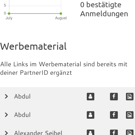
0 bestätigte
Anmeldungen
Werbematerial
Alle Links im Werbematerial sind bereits mit
deiner PartnerID ergänzt
Abdul
Abdul
Abdul ist Apologet und Verkünder. Seit ungefähr
einem Jahrzehnt, ist er auch öffentlich aktiv. Er
Alexander Seibel