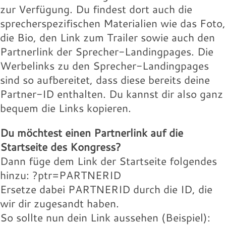
Landingpage des Speakers:
willie-buntz.jpg
131.97 KB
zur Verfügung. Du findest dort auch die
16.18 KB
Download
sprecherspezifischen Materialien wie das Foto,
Download
Wolfram-Wobig.jpg
Wolfgang-Buehne.jpg
Werbelink:
Werbelink:
die Bio, den Link zum Trailer sowie auch den
16.18 KB
17.88 KB
Partnerlink der Sprecher-Landingpages. Die
Download
Download
Wolfram-Wobig.jpg
willie-buntz.jpg
Werbelinks zu den Sprecher-Landingpages
131.97 KB
16.18 KB
sind so aufbereitet, dass diese bereits deine
Download
Download
Wolfram-Wobig.jpg
Partner-ID enthalten. Du kannst dir also ganz
Landingpage des Speakers:
16.18 KB
bequem die Links kopieren.
Download
Landingpage des Speakers:
Du möchtest einen Partnerlink auf die
Landingpage des Speakers:
Startseite des Kongress?
Dann füge dem Link der Startseite folgendes
hinzu: ?ptr=PARTNERID
Ersetze dabei PARTNERID durch die ID, die
wir dir zugesandt haben.
So sollte nun dein Link aussehen (Beispiel):