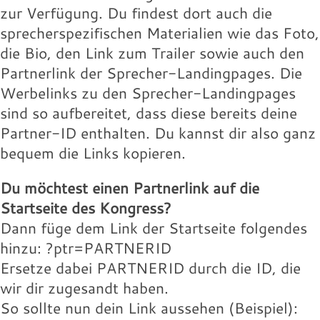
Landingpage des Speakers:
willie-buntz.jpg
131.97 KB
zur Verfügung. Du findest dort auch die
16.18 KB
Download
sprecherspezifischen Materialien wie das Foto,
Download
Wolfram-Wobig.jpg
Wolfgang-Buehne.jpg
Werbelink:
Werbelink:
die Bio, den Link zum Trailer sowie auch den
16.18 KB
17.88 KB
Partnerlink der Sprecher-Landingpages. Die
Download
Download
Wolfram-Wobig.jpg
willie-buntz.jpg
Werbelinks zu den Sprecher-Landingpages
131.97 KB
16.18 KB
sind so aufbereitet, dass diese bereits deine
Download
Download
Wolfram-Wobig.jpg
Partner-ID enthalten. Du kannst dir also ganz
Landingpage des Speakers:
16.18 KB
bequem die Links kopieren.
Download
Landingpage des Speakers:
Du möchtest einen Partnerlink auf die
Landingpage des Speakers:
Startseite des Kongress?
Dann füge dem Link der Startseite folgendes
hinzu: ?ptr=PARTNERID
Ersetze dabei PARTNERID durch die ID, die
wir dir zugesandt haben.
So sollte nun dein Link aussehen (Beispiel):