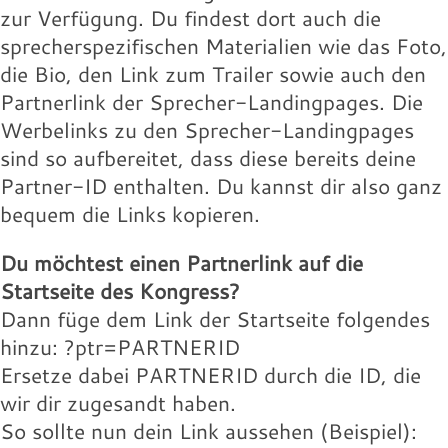
Landingpage des Speakers:
willie-buntz.jpg
131.97 KB
zur Verfügung. Du findest dort auch die
16.18 KB
Download
sprecherspezifischen Materialien wie das Foto,
Download
Wolfram-Wobig.jpg
Wolfgang-Buehne.jpg
Werbelink:
Werbelink:
die Bio, den Link zum Trailer sowie auch den
16.18 KB
17.88 KB
Partnerlink der Sprecher-Landingpages. Die
Download
Download
Wolfram-Wobig.jpg
willie-buntz.jpg
Werbelinks zu den Sprecher-Landingpages
131.97 KB
16.18 KB
sind so aufbereitet, dass diese bereits deine
Download
Download
Wolfram-Wobig.jpg
Partner-ID enthalten. Du kannst dir also ganz
Landingpage des Speakers:
16.18 KB
bequem die Links kopieren.
Download
Landingpage des Speakers:
Du möchtest einen Partnerlink auf die
Landingpage des Speakers:
Startseite des Kongress?
Dann füge dem Link der Startseite folgendes
hinzu: ?ptr=PARTNERID
Ersetze dabei PARTNERID durch die ID, die
wir dir zugesandt haben.
So sollte nun dein Link aussehen (Beispiel):