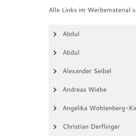
Alle Links im Werbematerial s
Abdul
Abdul
Abdul ist Apologet und Verkünder.
(YouTube) unterschiedliche Themen
Alexander Seibel
Sektenkunde und dem Islam. Glau
Abdul ist Apologet und Verkünder.
Bestandteil der Öffentlichkeitsarbe
(YouTube) unterschiedliche Themen
Andreas Wiebe
Sektenkunde und dem Islam. Glau
Alexander Seibel, geb. 1943, ist 
Bestandteil der Öffentlichkeitsarbe
Angelika Wohlenberg-Ki
Andreas Wiebe ist Gründer und Ge
IT-Welt unterwegs und sammelte s
Christian Derflinger
Unternehmen und wohnt in der Schw
Angelika Wohlenberg-Kinsey ist 