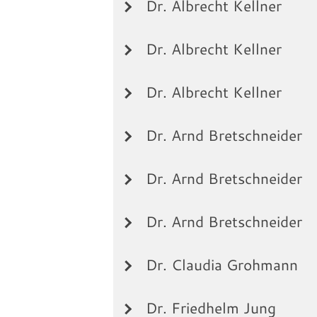
Aus eigener Lebensgeschichte hera
Dr. Albrecht Kellner
Landingpage des Speakers:
Hoffnung im Glauben neue Perspe
Albrecht Kellner Physiker und stel
Referent in D/A/CH Raum, vor all
Dr. Albrecht Kellner
Albrecht Kellner Physiker und stel
Referent in D/A/CH Raum, vor all
Dr. Albrecht Kellner
Landingpage des Speakers:
Albrecht Kellner Physiker und stel
Landingpage des Speakers:
Referent in D/A/CH Raum, vor all
Dr. Arnd Bretschneider
Landingpage des Speakers:
Albrecht Kellner Physiker und stel
Referent in D/A/CH Raum, vor all
Dr. Arnd Bretschneider
Dr. Arnd Bretschneider, geboren 
in Betriebswirtschaft erfolgte die
Dr. Arnd Bretschneider
Landingpage des Speakers:
halben Stelle in einer Kanzlei i
Dr. Arnd Bretschneider, geboren 
Missionswerke.
in Betriebswirtschaft erfolgte die
Dr. Claudia Grohmann
Daneben ist er mit Vorträgen, Bi
halben Stelle in einer Kanzlei i
Landingpage des Speakers:
Dr. Arnd Bretschneider, geboren 
aktiv. Sehr gern ist er auch im In
Missionswerke.
in Betriebswirtschaft erfolgte die
Dr. Friedhelm Jung