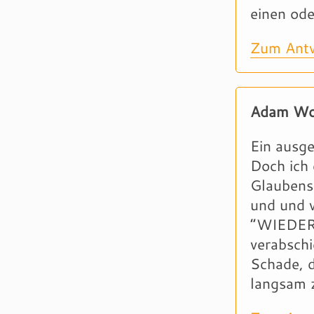
einen ode
Zum Antw
Adam Wo
Ein ausge
Doch ich 
Glaubensr
und und w
“WIEDER
verabschi
Schade, 
langsam 