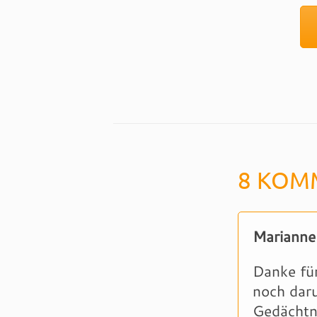
8 KOM
Marianne
Danke für
noch daru
Gedächtn