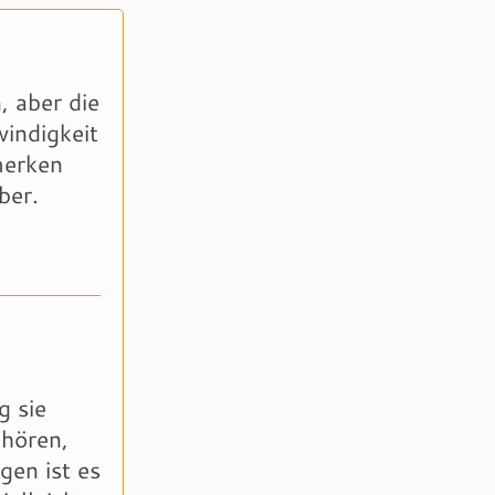
, aber die
windigkeit
merken
ber.
n
g sie
nhören,
gen ist es