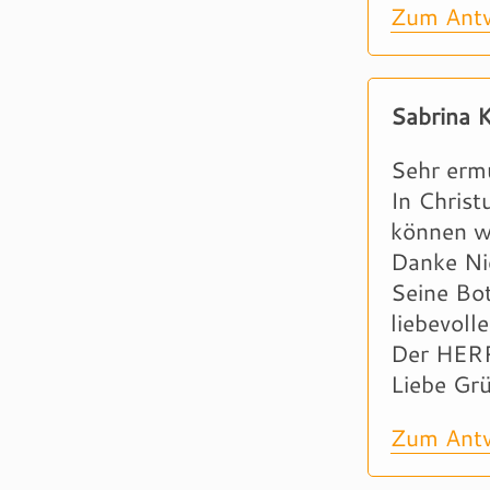
Zum Antw
Sabrina 
Sehr ermu
In Chris
können w
Danke Nic
Seine Bot
liebevoll
Der HERR 
Liebe Gr
Zum Antw