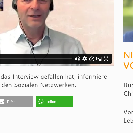
N
V
das Interview gefallen hat, informiere
n den Sozialen Netzwerken.
Buc
Chr
E-Mail
teilen
Vor
Leb