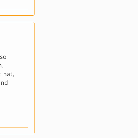
so
n.
 hat,
und