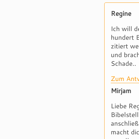
Regine
Ich will 
hundert B
zitiert w
und brach
Schade..
Zum Antw
Mirjam
Liebe Reg
Bibelstel
anschließ
macht dic