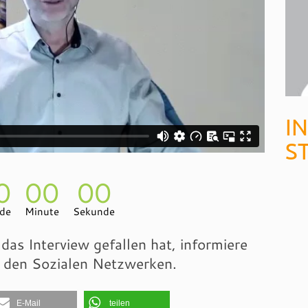
I
S
0
00
00
de
Minute
Sekunde
das Interview gefallen hat, informiere
n den Sozialen Netzwerken.
E-Mail
teilen